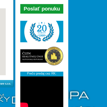
Poslať ponuku
Prečo predaj cez RK:
re s.r.o.