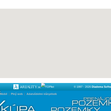
© 1997 - 2026
Diadema Softwa
Mobil
|
Plný web
|
Adatvédelmi irányelvek