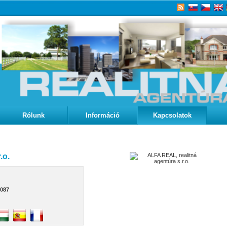
Rólunk
Információ
Kapcsolatok
.o.
4087