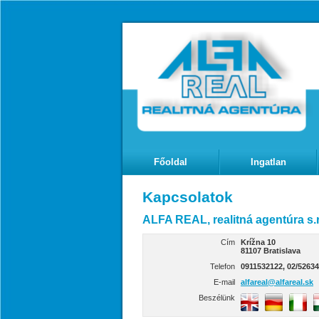
Főoldal
Ingatlan
Kapcsolatok
ALFA REAL, realitná agentúra s.r
Cím
Krížna 10
81107 Bratislava
Telefon
0911532122, 02/5263
E-mail
alfareal@alfareal.sk
Beszélünk